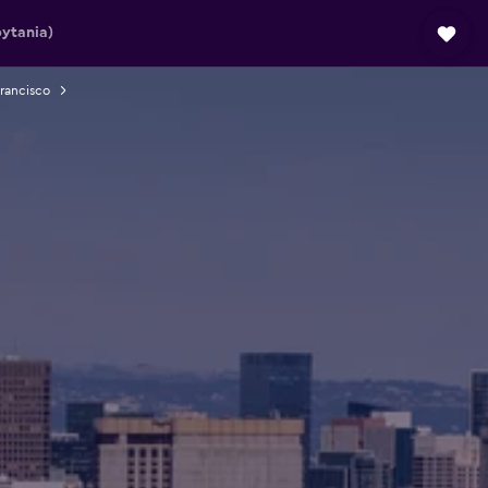
ytania)
rancisco