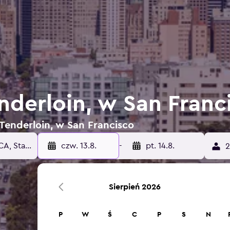
nderloin, w San Franc
 Tenderloin, w San Francisco
czw. 13.8.
-
pt. 14.8.
2
Sierpień 2026
P
W
Ś
C
P
S
N