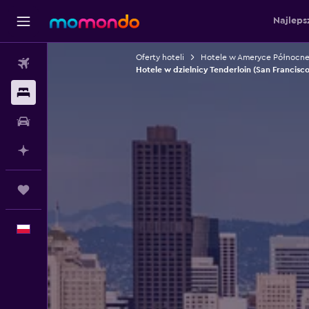
Najleps
Oferty hoteli
Hotele w Ameryce Północne
Loty
Hotele w dzielnicy Tenderloin (San Francisco
Noclegi
Samochody
Planuj z AI
Trips
Polski