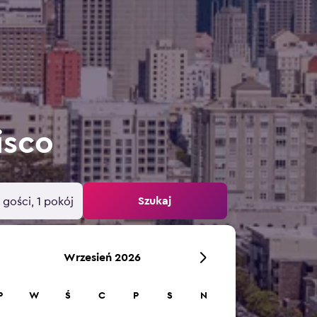
isco
Szukaj
 gości, 1 pokój
Wrzesień 2026
P
W
Ś
C
P
S
N